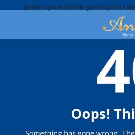
şeker oyunu bahis
yeni açılan cas
4
Oops! Th
Something has gone wrong. The p